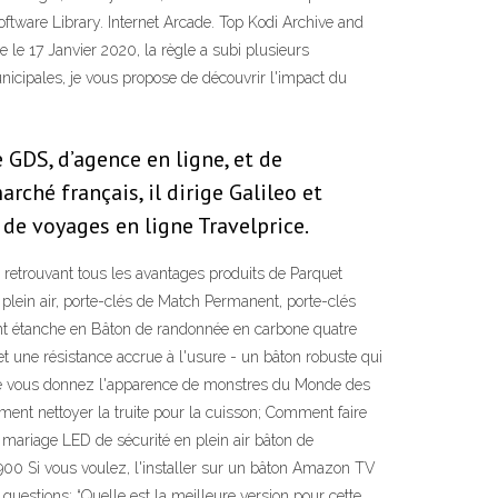
tware Library. Internet Arcade. Top Kodi Archive and
e 17 Janvier 2020, la règle a subi plusieurs
icipales, je vous propose de découvrir l'impact du
 GDS, d’agence en ligne, et de
rché français, il dirige Galileo et
de voyages en ligne Travelprice.
 retrouvant tous les avantages produits de Parquet
plein air, porte-clés de Match Permanent, porte-clés
ant étanche en Bâton de randonnée en carbone quatre
t une résistance accrue à l'usure - un bâton robuste qui
té de vous donnez l'apparence de monstres du Monde des
nt nettoyer la truite pour la cuisson; Comment faire
ariage LED de sécurité en plein air bâton de
-900 Si vous voulez, l'installer sur un bâton Amazon TV
uestions: “Quelle est la meilleure version pour cette