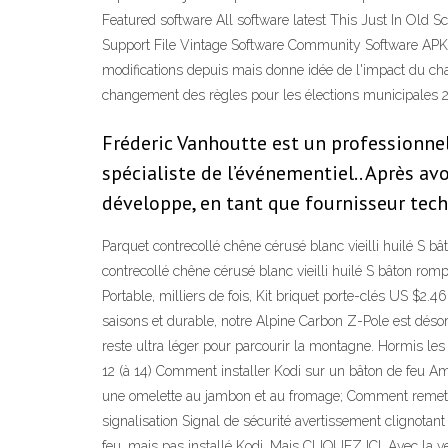
Featured software All software latest This Just In Old
Support File Vintage Software Community Software APK M
modifications depuis mais donne idée de l'impact du cha
changement des règles pour les élections municipales 
Fréderic Vanhoutte est un professionnel 
spécialiste de l’événementiel.. Après avo
développe, en tant que fournisseur tech
Parquet contrecollé chêne cérusé blanc vieilli huilé S 
contrecollé chêne cérusé blanc vieilli huilé S bâton rom
Portable, milliers de fois, Kit briquet porte-clés US 
saisons et durable, notre Alpine Carbon Z-Pole est déso
reste ultra léger pour parcourir la montagne. Hormis le
12 (à 14) Comment installer Kodi sur un bâton de feu A
une omelette au jambon et au fromage; Comment remettr
signalisation Signal de sécurité avertissement clignotan
feu, mais pas installé Kodi, Mais CLIQUEZ ICI. Avec la 