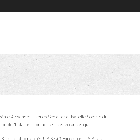
 Jérôme Alexandre, Haoues Seniguer et Isabelle Sorente du
e couple “Relations conjugales: ces violences qui
is, Kit briquet porte-clés US $2.46 Expédition: US $1.05