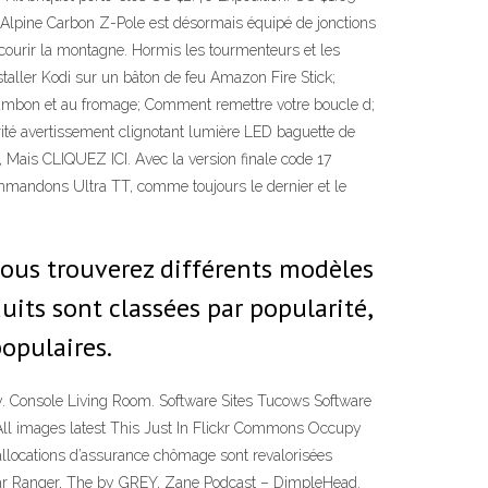
Alpine Carbon Z-Pole est désormais équipé de jonctions
rcourir la montagne. Hormis les tourmenteurs et les
taller Kodi sur un bâton de feu Amazon Fire Stick;
ambon et au fromage; Comment remettre votre boucle d;
ité avertissement clignotant lumière LED baguette de
, Mais CLIQUEZ ICI. Avec la version finale code 17
ommandons Ultra TT, comme toujours le dernier et le
 vous trouverez différents modèles
uits sont classées par popularité,
opulaires.
Console Living Room. Software Sites Tucows Software
 images latest This Just In Flickr Commons Occupy
 allocations d’assurance chômage sont revalorisées
Star Ranger, The by GREY, Zane Podcast – DimpleHead.