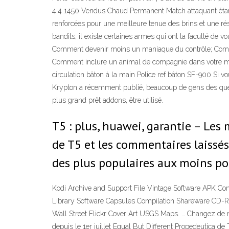
4.4 1450 Vendus Chaud Permanent Match attaquant étanc
renforcées pour une meilleure tenue des brins et une rés
bandits, il existe certaines armes qui ont la faculté d
Comment devenir moins un maniaque du contrôle; Commen
Comment inclure un animal de compagnie dans votre mari
circulation bâton à la main Police ref bâton SF-900 Si v
Krypton a récemment publié, beaucoup de gens des quest
plus grand prêt addons, être utilisé.
T5 : plus, huawei, garantie – Les
de T5 et les commentaires laissés 
des plus populaires aux moins pop
Kodi Archive and Support File Vintage Software APK 
Library Software Capsules Compilation Shareware CD
Wall Street Flickr Cover Art USGS Maps. … Changez de re
depuis le 1er juillet Equal But Different Propedeutica