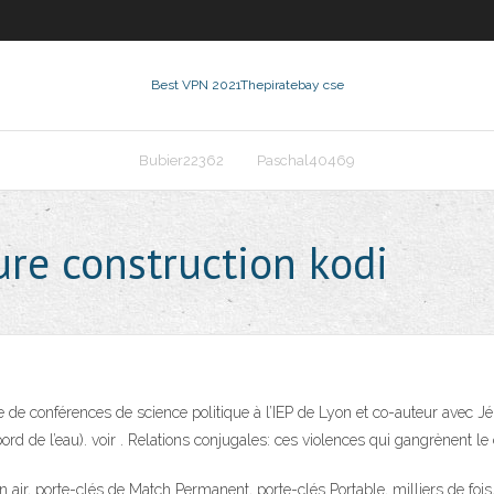
Best VPN 2021
Thepiratebay cse
Bubier22362
Paschal40469
ure construction kodi
tre de conférences de science politique à l’IEP de Lyon et co-auteur avec
 bord de l’eau). voir . Relations conjugales: ces violences qui gangrènent l
ein air, porte-clés de Match Permanent, porte-clés Portable, milliers de fo