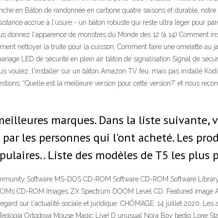
he en Bâton de randonnée en carbone quatre saisons et durable, notre 
istance accrue à l'usure - un bâton robuste qui reste ultra léger pour pa
e vous donnez l'apparence de monstres du Monde des 12 (à 14) Comment ins
t nettoyer la truite pour la cuisson; Comment faire une omelette au j
age LED de sécurité en plein air bâton de signalisation Signal de sécur
ous voulez, l'installer sur un bâton Amazon TV feu, mais pas installé Kodi
ions: “Quelle est la meilleure version pour cette version?” et nous rec
 meilleures marques. Dans la liste suivante,
par les personnes qui l'ont acheté. Les prod
ulaires.. Liste des modèles de T5 les plus p
Community Software MS-DOS CD-ROM Software CD-ROM Software Library. 
-ROMs CD-ROM Images ZX Spectrum DOOM Level CD. Featured image All
gard sur l'actualité sociale et juridique. CHÔMAGE. 14 juillet 2020. Les
 de Teologia Ortodoxa Mouse Magic Live! D unusual Nora Boy bedig Lone 