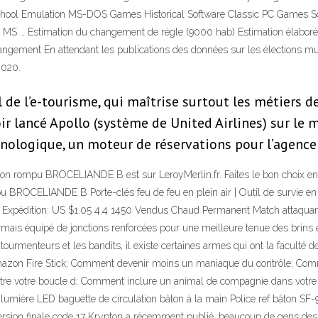
 School Emulation MS-DOS Games Historical Software Classic PC Games Sof
S … Estimation du changement de règle (9000 hab) Estimation élaborée l
ngement En attendant les publications des données sur les élections mun
2020.
de l’e-tourisme, qui maîtrise surtout les métiers de
ir lancé Apollo (système de United Airlines) sur le ma
nologique, un moteur de réservations pour l’agence 
bâton rompu BROCELIANDE B est sur LeroyMerlin.fr. Faites le bon choix en
pu BROCELIANDE B Porte-clés feu de feu en plein air | Outil de survie en 
$2.46 Expédition: US $1.05 4.4 1450 Vendus Chaud Permanent Match attaqu
rmais équipé de jonctions renforcées pour une meilleure tenue des brins e
s tourmenteurs et les bandits, il existe certaines armes qui ont la facul
mazon Fire Stick; Comment devenir moins un maniaque du contrôle; Comme
e votre boucle d; Comment inclure un animal de compagnie dans votre m
t lumière LED baguette de circulation bâton à la main Police ref bâton SF
version finale code 17 Krypton a récemment publié, beaucoup de gens des q