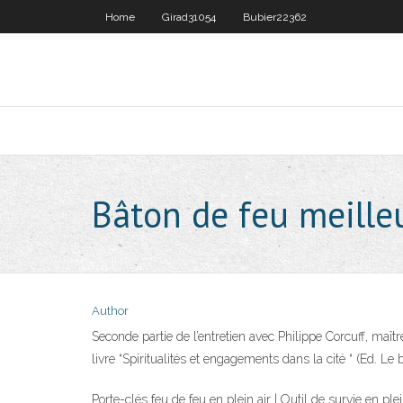
Home
Girad31054
Bubier22362
Bâton de feu meille
Author
Seconde partie de l’entretien avec Philippe Corcuff, maî
livre “Spiritualités et engagements dans la cité “ (Ed. Le
Porte-clés feu de feu en plein air | Outil de survie en pl