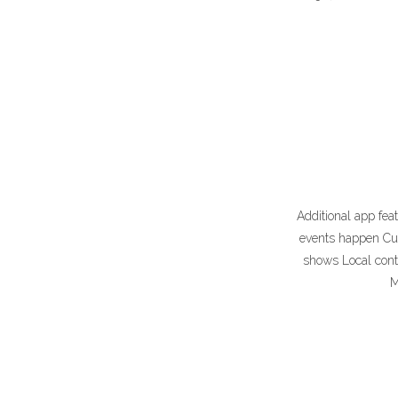
Additional app fe
events happen Cur
shows Local con
M