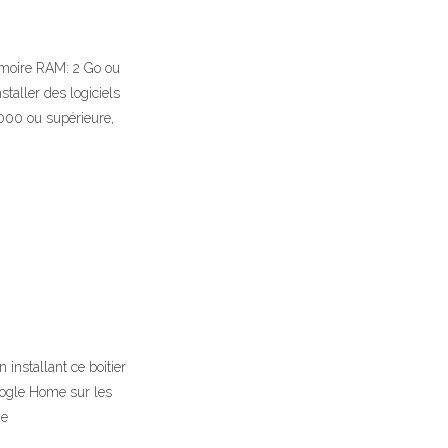
émoire RAM: 2 Go ou
aller des logiciels
4000 ou supérieure,
nstallant ce boitier
Google Home sur les
ue