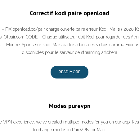
Correctif kodi paire openload
– FIX openload.co/pair charge ouverte paire erreur Kodi. Mai 19, 2020 K
 Olpair.com CODE – Chaque utilisateur doit Kodi pour regarder des films
télé – Montre, Sports sur kodi. Mais parfois, dans des vidéos comme Exodus
disponibles pour le serveur de streaming affichera
READ MORE
Modes purevpn
le VPN experience, we've created multiple modes for you on our app. Rea
to change modes in PureVPN for Mac.