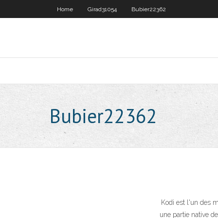
Home
Girad31054
Bubier22362
Bubier22362
Kodi est l'un des m
une partie native de