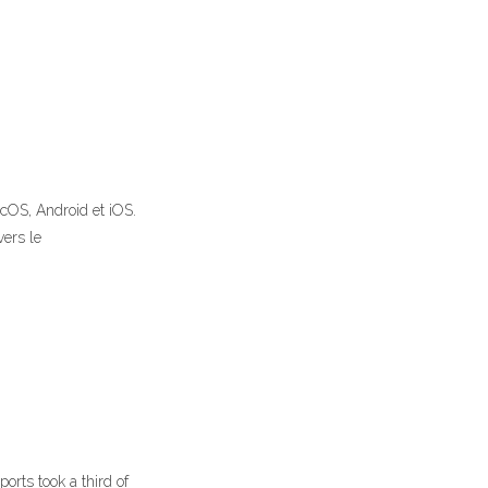
OS, Android et iOS.
vers le
orts took a third of