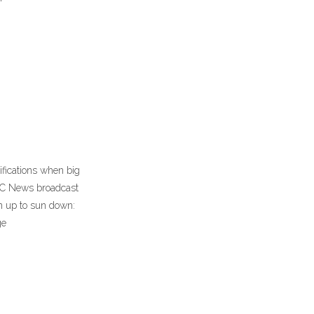
fications when big
ABC News broadcast
 up to sun down:
ge