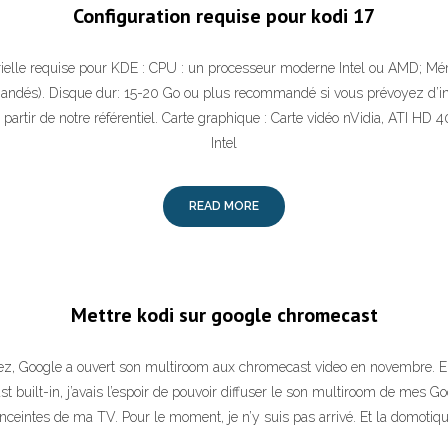
Configuration requise pour kodi 17
rielle requise pour KDE : CPU : un processeur moderne Intel ou AMD; M
ndés). Disque dur: 15-20 Go ou plus recommandé si vous prévoyez d’inst
partir de notre référentiel. Carte graphique : Carte vidéo nVidia, ATI HD 
Intel
READ MORE
Mettre kodi sur google chromecast
, Google a ouvert son multiroom aux chromecast video en novembre. En i
 built-in, j’avais l’espoir de pouvoir diffuser le son multiroom de mes 
nceintes de ma TV. Pour le moment, je n’y suis pas arrivé. Et la domotiq