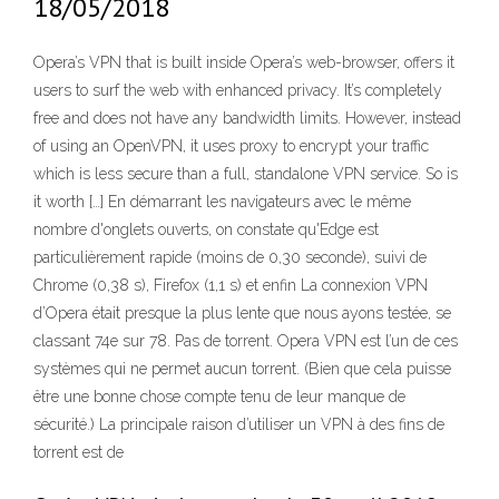
18/05/2018
Opera’s VPN that is built inside Opera’s web-browser, offers it
users to surf the web with enhanced privacy. It’s completely
free and does not have any bandwidth limits. However, instead
of using an OpenVPN, it uses proxy to encrypt your traffic
which is less secure than a full, standalone VPN service. So is
it worth […] En démarrant les navigateurs avec le même
nombre d'onglets ouverts, on constate qu'Edge est
particulièrement rapide (moins de 0,30 seconde), suivi de
Chrome (0,38 s), Firefox (1,1 s) et enfin La connexion VPN
d’Opera était presque la plus lente que nous ayons testée, se
classant 74e sur 78. Pas de torrent. Opera VPN est l’un de ces
systèmes qui ne permet aucun torrent. (Bien que cela puisse
être une bonne chose compte tenu de leur manque de
sécurité.) La principale raison d’utiliser un VPN à des fins de
torrent est de